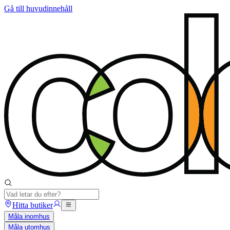
Gå till huvudinnehåll
Hitta butiker
Måla inomhus
Måla utomhus