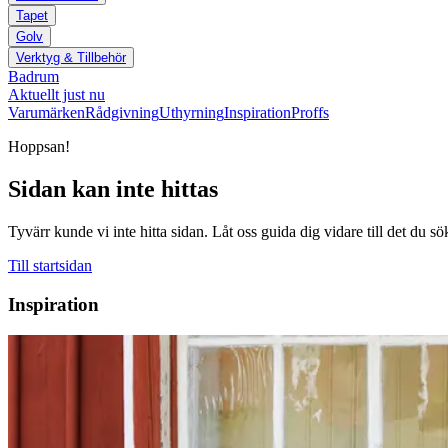
Tapet
Golv
Verktyg & Tillbehör
Badrum
Aktuellt just nu
Varumärken
Rådgivning
Uthyrning
Inspiration
Proffs
Hoppsan!
Sidan kan inte hittas
Tyvärr kunde vi inte hitta sidan. Låt oss guida dig vidare till det du sö
Till startsidan
Inspiration