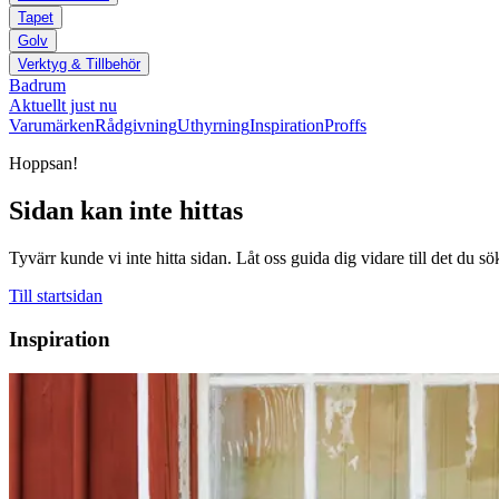
Tapet
Golv
Verktyg & Tillbehör
Badrum
Aktuellt just nu
Varumärken
Rådgivning
Uthyrning
Inspiration
Proffs
Hoppsan!
Sidan kan inte hittas
Tyvärr kunde vi inte hitta sidan. Låt oss guida dig vidare till det du sö
Till startsidan
Inspiration