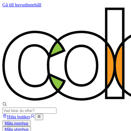
Gå till huvudinnehåll
Hitta butiker
Måla inomhus
Måla utomhus