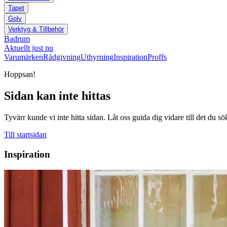
Tapet
Golv
Verktyg & Tillbehör
Badrum
Aktuellt just nu
Varumärken
Rådgivning
Uthyrning
Inspiration
Proffs
Hoppsan!
Sidan kan inte hittas
Tyvärr kunde vi inte hitta sidan. Låt oss guida dig vidare till det du sö
Till startsidan
Inspiration