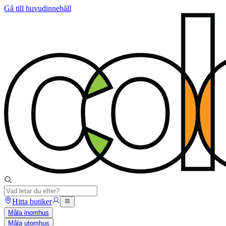
Gå till huvudinnehåll
Hitta butiker
Måla inomhus
Måla utomhus