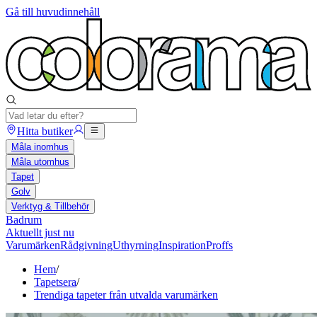
Gå till huvudinnehåll
Hitta butiker
Måla inomhus
Måla utomhus
Tapet
Golv
Verktyg & Tillbehör
Badrum
Aktuellt just nu
Varumärken
Rådgivning
Uthyrning
Inspiration
Proffs
Hem
/
Tapetsera
/
Trendiga tapeter från utvalda varumärken