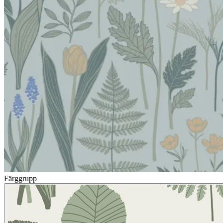
Färggrupp