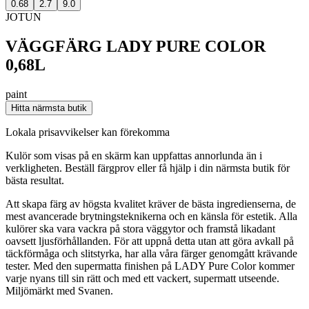
0.68
2.7
9.0
JOTUN
VÄGGFÄRG LADY PURE COLOR
0,68L
paint
Hitta närmsta butik
Lokala prisavvikelser kan förekomma
Kulör som visas på en skärm kan uppfattas annorlunda än i
verkligheten. Beställ färgprov eller få hjälp i din närmsta butik för
bästa resultat.
Att skapa färg av högsta kvalitet kräver de bästa ingredienserna, de
mest avancerade brytningsteknikerna och en känsla för estetik. Alla
kulörer ska vara vackra på stora väggytor och framstå likadant
oavsett ljusförhållanden. För att uppnå detta utan att göra avkall på
täckförmåga och slitstyrka, har alla våra färger genomgått krävande
tester. Med den supermatta finishen på LADY Pure Color kommer
varje nyans till sin rätt och med ett vackert, supermatt utseende.
Miljömärkt med Svanen.