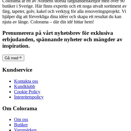
Colorama är en av Nordens största färghandelskedjor med över 90
butiker i Sverige. Här finns expertis och ett noga utvalt sortiment av
färg, tapeter, golv, kakel och verktyg för alla renoveringsprojekt. Vi
hjälper dig att förverkliga dina idéer och skapa ett resultat du kan
njuta av länge. Colorama – där din idé hittar hem!
Prenumerera på vårt nyhetsbrev för exklusiva
erbjudanden, spännande nyheter och mängder av
inspiration.
Gå med
Kundservice
Kontakta oss
Kundklubb
Cookie Policy
Integritetspolicy
Om Colorama
Om oss
Butiker
Varumärken