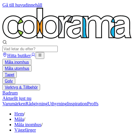
Gå till huvudinnehåll
Hitta butiker
Måla inomhus
Måla utomhus
Tapet
Golv
Verktyg & Tillbehör
Badrum
Aktuellt just nu
Varumärken
Rådgivning
Uthyrning
Inspiration
Proffs
Hem
/
Måla
/
Måla inomhus
/
Väggfärger