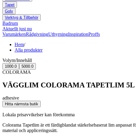
Tapet
Golv
Verktyg & Tillbehör
Badrum
Aktuellt just nu
Varumärken
Rådgivning
Uthyrning
Inspiration
Proffs
Hem
/
Alla produkter
Volym/Innehåll
1000.0
5000.0
COLORAMA
VÄGGLIM COLORAMA TAPETLIM 5L 
adhesive
Hitta närmsta butik
Lokala prisavvikelser kan förekomma
Colorama Tapetlim är ett färdigblandat stärkelsebaserat lim anpassat f
material och appliceringssätt.