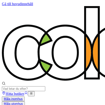
Gå till huvudinnehåll
Hitta butiker
Måla inomhus
Måla utomhus