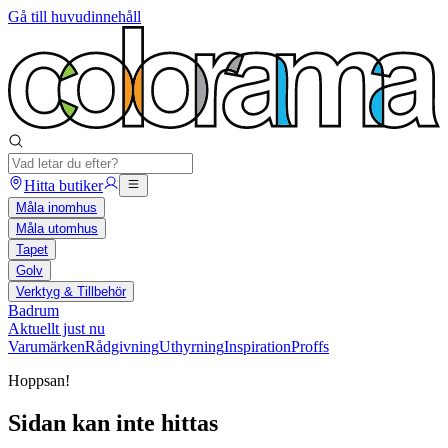
Gå till huvudinnehåll
Hitta butiker
Måla inomhus
Måla utomhus
Tapet
Golv
Verktyg & Tillbehör
Badrum
Aktuellt just nu
Varumärken
Rådgivning
Uthyrning
Inspiration
Proffs
Hoppsan!
Sidan kan inte hittas