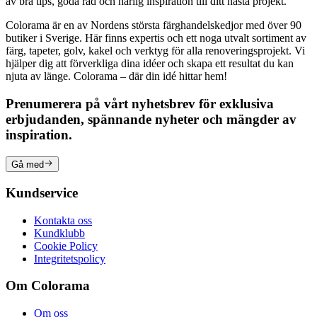
av bra tips, goda råd och härlig inspiration till ditt nästa projekt.
Colorama är en av Nordens största färghandelskedjor med över 90
butiker i Sverige. Här finns expertis och ett noga utvalt sortiment av
färg, tapeter, golv, kakel och verktyg för alla renoveringsprojekt. Vi
hjälper dig att förverkliga dina idéer och skapa ett resultat du kan
njuta av länge. Colorama – där din idé hittar hem!
Prenumerera på vårt nyhetsbrev för exklusiva
erbjudanden, spännande nyheter och mängder av
inspiration.
Gå med
Kundservice
Kontakta oss
Kundklubb
Cookie Policy
Integritetspolicy
Om Colorama
Om oss