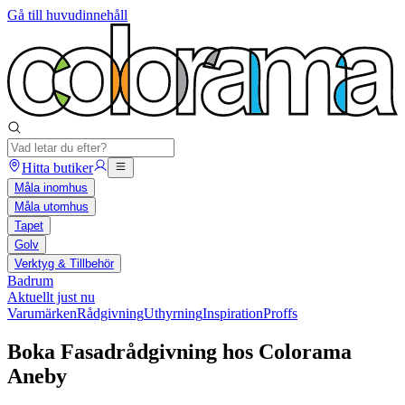
Gå till huvudinnehåll
Hitta butiker
Måla inomhus
Måla utomhus
Tapet
Golv
Verktyg & Tillbehör
Badrum
Aktuellt just nu
Varumärken
Rådgivning
Uthyrning
Inspiration
Proffs
Boka Fasadrådgivning hos Colorama
Aneby