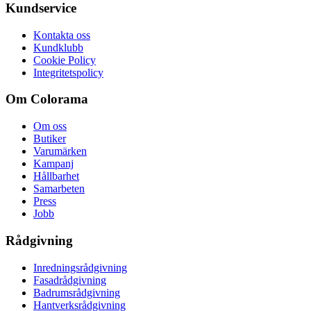
Kundservice
Kontakta oss
Kundklubb
Cookie Policy
Integritetspolicy
Om Colorama
Om oss
Butiker
Varumärken
Kampanj
Hållbarhet
Samarbeten
Press
Jobb
Rådgivning
Inredningsrådgivning
Fasadrådgivning
Badrumsrådgivning
Hantverksrådgivning