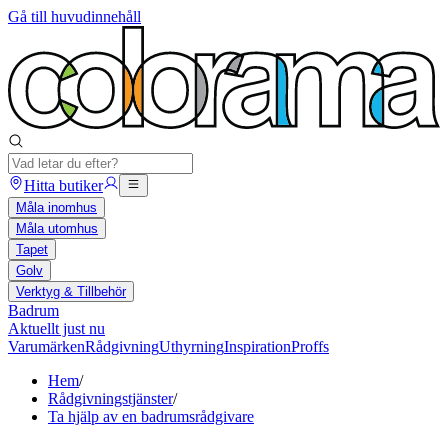
Gå till huvudinnehåll
Hitta butiker
Måla inomhus
Måla utomhus
Tapet
Golv
Verktyg & Tillbehör
Badrum
Aktuellt just nu
Varumärken
Rådgivning
Uthyrning
Inspiration
Proffs
Hem
/
Rådgivningstjänster
/
Ta hjälp av en badrumsrådgivare