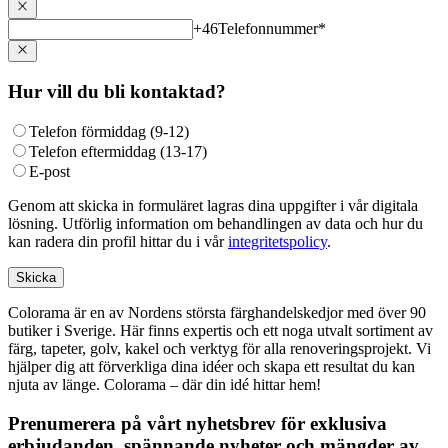
+46
Telefonnummer
*
Hur vill du bli kontaktad?
Telefon förmiddag (9-12)
Telefon eftermiddag (13-17)
E-post
Genom att skicka in formuläret lagras dina uppgifter i vår digitala
lösning. Utförlig information om behandlingen av data och hur du
kan radera din profil hittar du i vår
integritetspolicy
.
Skicka
Colorama är en av Nordens största färghandelskedjor med över 90
butiker i Sverige. Här finns expertis och ett noga utvalt sortiment av
färg, tapeter, golv, kakel och verktyg för alla renoveringsprojekt. Vi
hjälper dig att förverkliga dina idéer och skapa ett resultat du kan
njuta av länge. Colorama – där din idé hittar hem!
Prenumerera på vårt nyhetsbrev för exklusiva
erbjudanden, spännande nyheter och mängder av