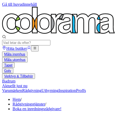
Gå till huvudinnehåll
Hitta butiker
Måla inomhus
Måla utomhus
Tapet
Golv
Verktyg & Tillbehör
Badrum
Aktuellt just nu
Varumärken
Rådgivning
Uthyrning
Inspiration
Proffs
Hem
/
Rådgivningstjänster
/
Boka en inredningsrådgivare!