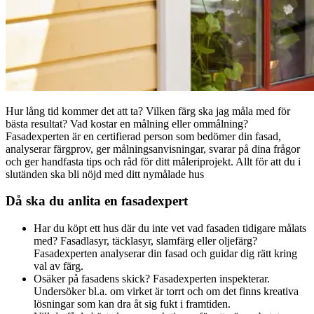
Hur lång tid kommer det att ta? Vilken färg ska jag måla med för
bästa resultat? Vad kostar en målning eller ommålning?
Fasadexperten är en certifierad person som bedömer din fasad,
analyserar färgprov, ger målningsanvisningar, svarar på dina frågor
och ger handfasta tips och råd för ditt måleriprojekt. Allt för att du i
slutänden ska bli nöjd med ditt nymålade hus
Då ska du anlita en fasadexpert
Har du köpt ett hus där du inte vet vad fasaden tidigare målats
med? Fasadlasyr, täcklasyr, slamfärg eller oljefärg?
Fasadexperten analyserar din fasad och guidar dig rätt kring
val av färg.
Osäker på fasadens skick? Fasadexperten inspekterar.
Undersöker bl.a. om virket är torrt och om det finns kreativa
lösningar som kan dra åt sig fukt i framtiden.