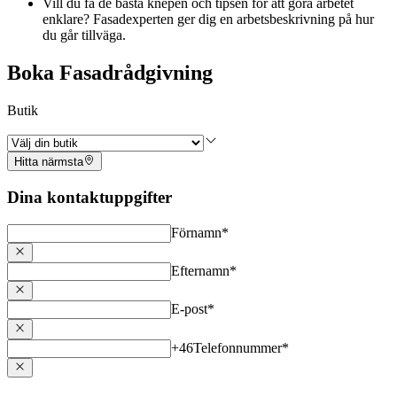
Vill du få de bästa knepen och tipsen för att göra arbetet
enklare? Fasadexperten ger dig en arbetsbeskrivning på hur
du går tillväga.
Boka Fasadrådgivning
Butik
Hitta närmsta
Dina kontaktuppgifter
Förnamn
*
Efternamn
*
E-post
*
+46
Telefonnummer
*