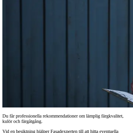
Du får professionella rekommendationer om lämplig färgkvalitet,
kulör och färgåtgång.
Vid en besiktning hjälper Fasadexperten till att hitta eventuella