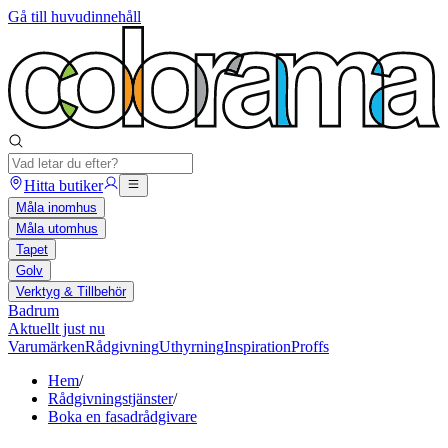
Gå till huvudinnehåll
Hitta butiker
Måla inomhus
Måla utomhus
Tapet
Golv
Verktyg & Tillbehör
Badrum
Aktuellt just nu
Varumärken
Rådgivning
Uthyrning
Inspiration
Proffs
Hem
/
Rådgivningstjänster
/
Boka en fasadrådgivare