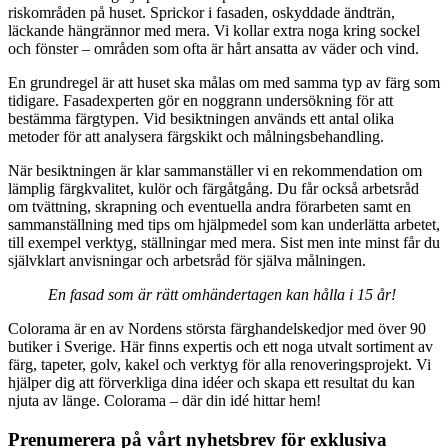
riskområden på huset. Sprickor i fasaden, oskyddade ändträn,
läckande hängrännor med mera. Vi kollar extra noga kring sockel
och fönster – områden som ofta är hårt ansatta av väder och vind.
En grundregel är att huset ska målas om med samma typ av färg som
tidigare. Fasadexperten gör en noggrann undersökning för att
bestämma färgtypen. Vid besiktningen används ett antal olika
metoder för att analysera färgskikt och målningsbehandling.
När besiktningen är klar sammanställer vi en rekommendation om
lämplig färgkvalitet, kulör och färgåtgång. Du får också arbetsråd
om tvättning, skrapning och eventuella andra förarbeten samt en
sammanställning med tips om hjälpmedel som kan underlätta arbetet,
till exempel verktyg, ställningar med mera. Sist men inte minst får du
självklart anvisningar och arbetsråd för själva målningen.
En fasad som är rätt omhändertagen kan hålla i 15 år!
Colorama är en av Nordens största färghandelskedjor med över 90
butiker i Sverige. Här finns expertis och ett noga utvalt sortiment av
färg, tapeter, golv, kakel och verktyg för alla renoveringsprojekt. Vi
hjälper dig att förverkliga dina idéer och skapa ett resultat du kan
njuta av länge. Colorama – där din idé hittar hem!
Prenumerera på vårt nyhetsbrev för exklusiva