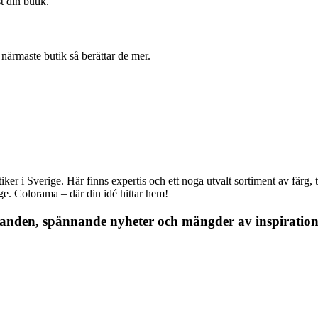
t din butik.
ärmaste butik så berättar de mer.
r i Sverige. Här finns expertis och ett noga utvalt sortiment av färg, ta
nge. Colorama – där din idé hittar hem!
danden, spännande nyheter och mängder av inspiration