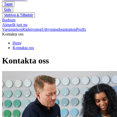
Tapet
Golv
Verktyg & Tillbehör
Badrum
Aktuellt just nu
Varumärken
Rådgivning
Uthyrning
Inspiration
Proffs
Kontakta oss
Hem
/
Kontakta oss
Kontakta oss