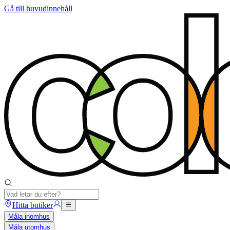
Gå till huvudinnehåll
Hitta butiker
Måla inomhus
Måla utomhus