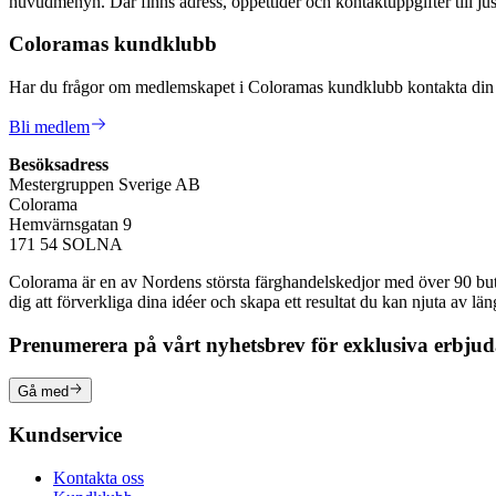
huvudmenyn. Där finns adress, öppettider och kontaktuppgifter till jus
Coloramas kundklubb
Har du frågor om medlemskapet i Coloramas kundklubb kontakta din n
Bli medlem
Besöksadress
Mestergruppen Sverige AB
Colorama
Hemvärnsgatan 9
171 54 SOLNA
Colorama är en av Nordens största färghandelskedjor med över 90 butike
dig att förverkliga dina idéer och skapa ett resultat du kan njuta av lä
Prenumerera på vårt nyhetsbrev för exklusiva erbju
Gå med
Kundservice
Kontakta oss