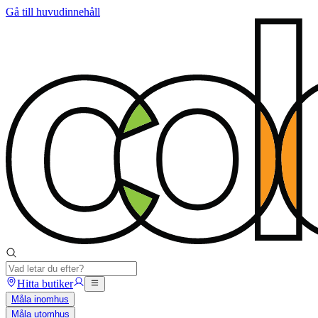
Gå till huvudinnehåll
Hitta butiker
Måla inomhus
Måla utomhus