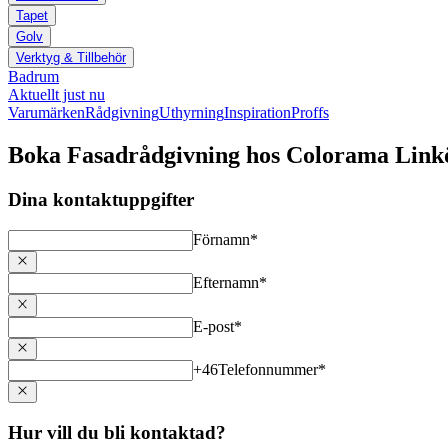
Tapet
Golv
Verktyg & Tillbehör
Badrum
Aktuellt just nu
Varumärken
Rådgivning
Uthyrning
Inspiration
Proffs
Boka Fasadrådgivning hos Colorama Link
Dina kontaktuppgifter
Förnamn
*
Efternamn
*
E-post
*
+46
Telefonnummer
*
Hur vill du bli kontaktad?