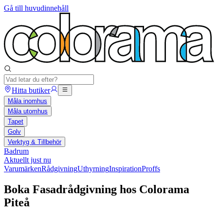
Gå till huvudinnehåll
Hitta butiker
Måla inomhus
Måla utomhus
Tapet
Golv
Verktyg & Tillbehör
Badrum
Aktuellt just nu
Varumärken
Rådgivning
Uthyrning
Inspiration
Proffs
Boka Fasadrådgivning hos Colorama
Piteå