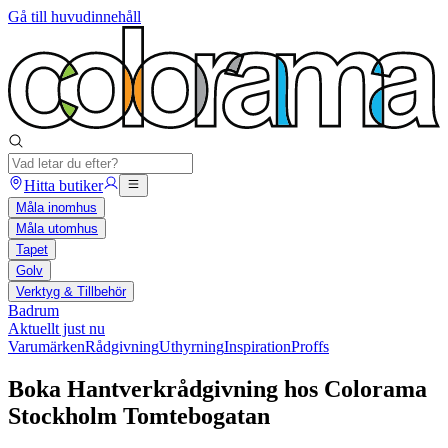
Gå till huvudinnehåll
Hitta butiker
Måla inomhus
Måla utomhus
Tapet
Golv
Verktyg & Tillbehör
Badrum
Aktuellt just nu
Varumärken
Rådgivning
Uthyrning
Inspiration
Proffs
Boka Hantverkrådgivning hos Colorama
Stockholm Tomtebogatan