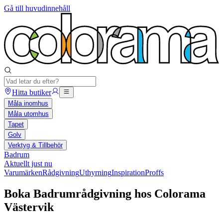
Gå till huvudinnehåll
Hitta butiker
Måla inomhus
Måla utomhus
Tapet
Golv
Verktyg & Tillbehör
Badrum
Aktuellt just nu
Varumärken
Rådgivning
Uthyrning
Inspiration
Proffs
Boka Badrumrådgivning hos Colorama
Västervik