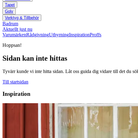
Tapet
Golv
Verktyg & Tillbehör
Badrum
Aktuellt just nu
Varumärken
Rådgivning
Uthyrning
Inspiration
Proffs
Hoppsan!
Sidan kan inte hittas
Tyvärr kunde vi inte hitta sidan. Låt oss guida dig vidare till det du sö
Till startsidan
Inspiration