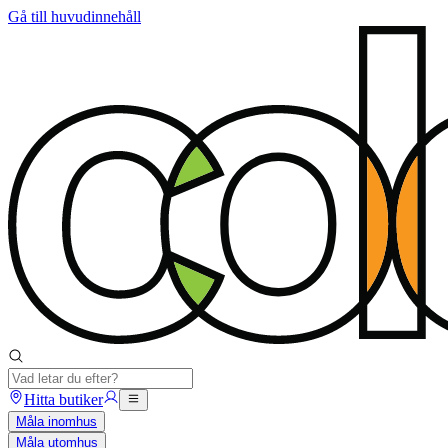
Gå till huvudinnehåll
Hitta butiker
Måla inomhus
Måla utomhus