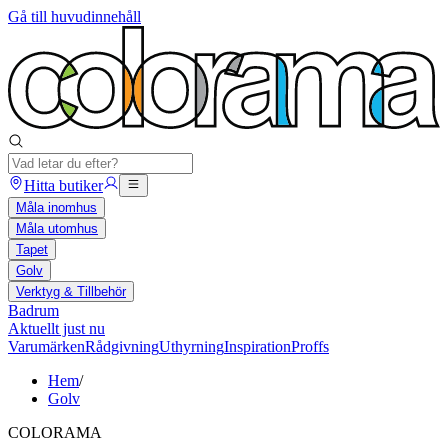
Gå till huvudinnehåll
Hitta butiker
Måla inomhus
Måla utomhus
Tapet
Golv
Verktyg & Tillbehör
Badrum
Aktuellt just nu
Varumärken
Rådgivning
Uthyrning
Inspiration
Proffs
Hem
/
Golv
COLORAMA