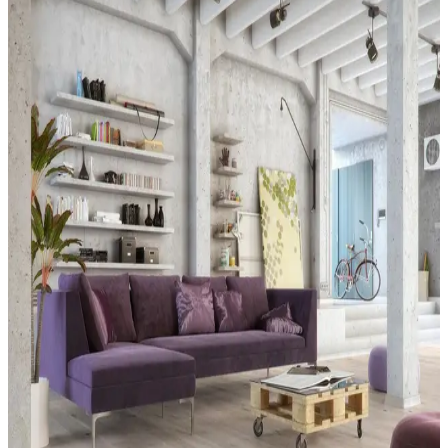
Parkett Basic Ek 3-stav
N/A
PARKETT FISKBEN EK PEARL VIT VIT
BORST. MATT 14MM 0,65M2
COLORAMA
Colorama Visingsö 1-stav
COLORAMA
Colorama Wanås 1-stav
COLORAMA
Colorama Holmö 1-stav
COLORAMA
Colorama Djurgården Fiskbensparkett