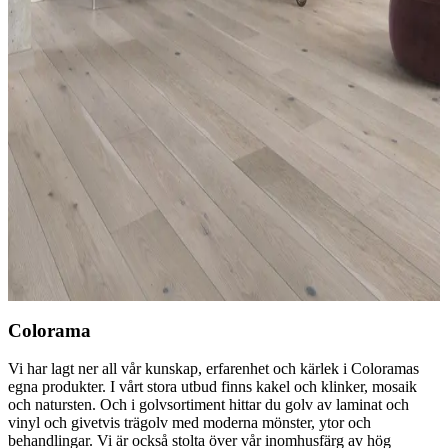
COLORAMA
Colorama Trolleholm 3-stav
COLORAMA
Colorama Sundbyholm 1-stav
COLORAMA
Colorama Anneberg 1-stav
COLORAMA
Colorama Läckö 1-stav
Colorama
Vi har lagt ner all vår kunskap, erfarenhet och kärlek i Coloramas
egna produkter. I vårt stora utbud finns kakel och klinker, mosaik
och natursten. Och i golvsortiment hittar du golv av laminat och
vinyl och givetvis trägolv med moderna mönster, ytor och
behandlingar. Vi är också stolta över vår inomhusfärg av hög