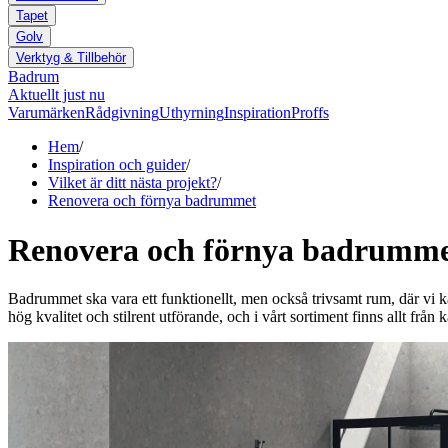
Tapet
Golv
Verktyg & Tillbehör
Badrum
Aktuellt just nu
Varumärken
Rådgivning
Uthyrning
Inspiration
Proffs
Hem
/
Inspiration och guider
/
Vilket är ditt nästa projekt?
/
Renovera och förnya badrummet
Renovera och förnya badrumm
Badrummet ska vara ett funktionellt, men också trivsamt rum, där vi k
hög kvalitet och stilrent utförande, och i vårt sortiment finns allt från 