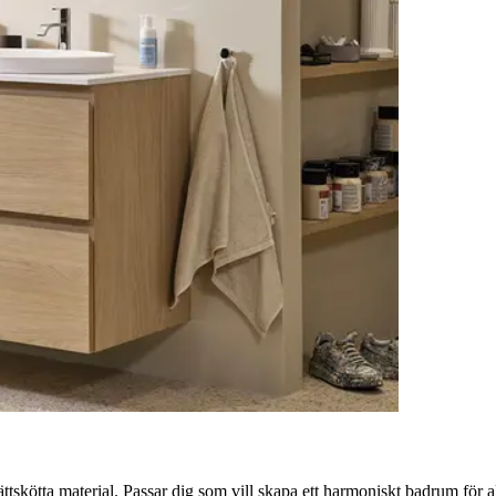
tskötta material. Passar dig som vill skapa ett harmoniskt badrum för a