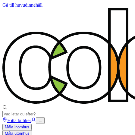
Gå till huvudinnehåll
Hitta butiker
Måla inomhus
Måla utomhus