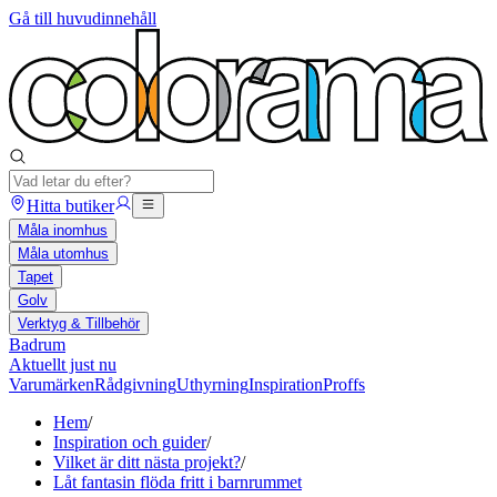
Gå till huvudinnehåll
Hitta butiker
Måla inomhus
Måla utomhus
Tapet
Golv
Verktyg & Tillbehör
Badrum
Aktuellt just nu
Varumärken
Rådgivning
Uthyrning
Inspiration
Proffs
Hem
/
Inspiration och guider
/
Vilket är ditt nästa projekt?
/
Låt fantasin flöda fritt i barnrummet