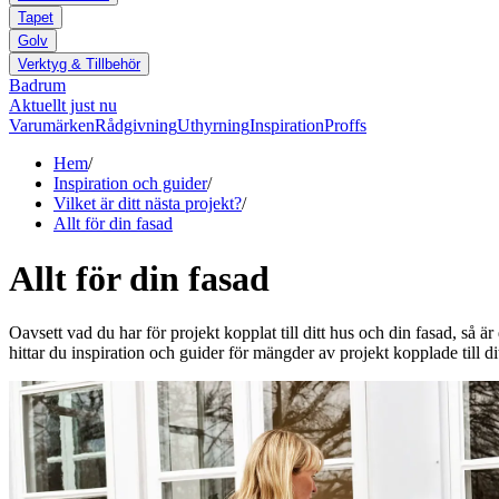
Tapet
Golv
Verktyg & Tillbehör
Badrum
Aktuellt just nu
Varumärken
Rådgivning
Uthyrning
Inspiration
Proffs
Hem
/
Inspiration och guider
/
Vilket är ditt nästa projekt?
/
Allt för din fasad
Allt för din fasad
Oavsett vad du har för projekt kopplat till ditt hus och din fasad, så 
hittar du inspiration och guider för mängder av projekt kopplade till di