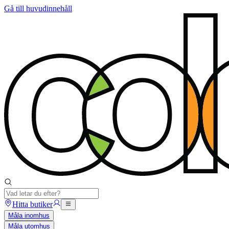
Gå till huvudinnehåll
Hitta butiker
Måla inomhus
Måla utomhus