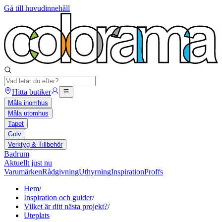
Gå till huvudinnehåll
Hitta butiker
Måla inomhus
Måla utomhus
Tapet
Golv
Verktyg & Tillbehör
Badrum
Aktuellt just nu
Varumärken
Rådgivning
Uthyrning
Inspiration
Proffs
Hem
/
Inspiration och guider
/
Vilket är ditt nästa projekt?
/
Uteplats