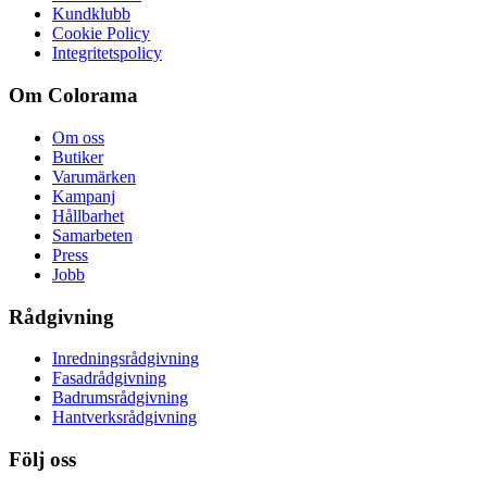
Kundklubb
Cookie Policy
Integritetspolicy
Om Colorama
Om oss
Butiker
Varumärken
Kampanj
Hållbarhet
Samarbeten
Press
Jobb
Rådgivning
Inredningsrådgivning
Fasadrådgivning
Badrumsrådgivning
Hantverksrådgivning
Följ oss