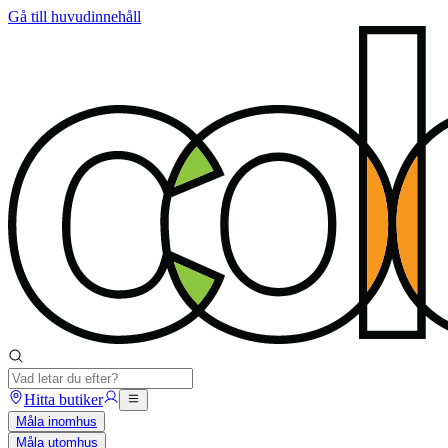
Gå till huvudinnehåll
Hitta butiker
Måla inomhus
Måla utomhus