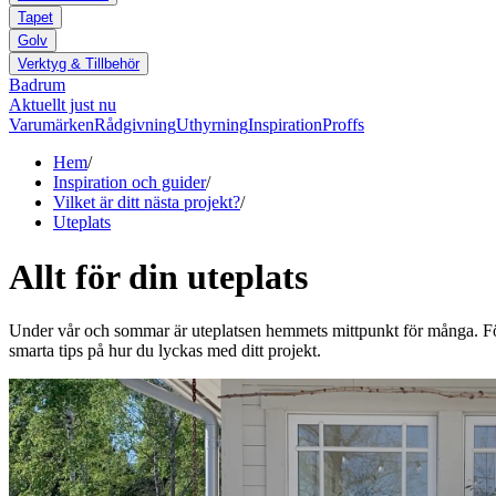
Tapet
Golv
Verktyg & Tillbehör
Badrum
Aktuellt just nu
Varumärken
Rådgivning
Uthyrning
Inspiration
Proffs
Hem
/
Inspiration och guider
/
Vilket är ditt nästa projekt?
/
Uteplats
Allt för din uteplats
Under vår och sommar är uteplatsen hemmets mittpunkt för många. För at
smarta tips på hur du lyckas med ditt projekt.