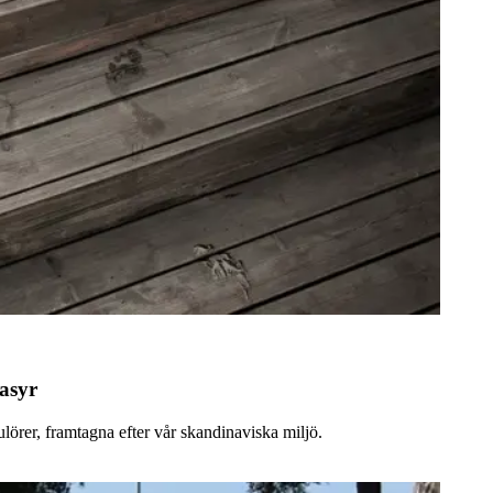
asyr
örer, framtagna efter vår skandinaviska miljö.