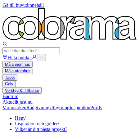
Gå till huvudinnehåll
Hitta butiker
Måla inomhus
Måla utomhus
Tapet
Golv
Verktyg & Tillbehör
Badrum
Aktuellt just nu
Varumärken
Rådgivning
Uthyrning
Inspiration
Proffs
Hem
/
Inspiration och guider
/
Vilket är ditt nästa projekt?