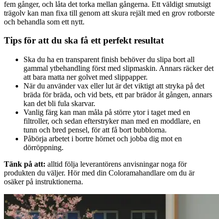
fem gånger, och låta det torka mellan gångerna. Ett väldigt smutsigt
trägolv kan man fixa till genom att skura rejält med en grov rotborste
och behandla som ett nytt.
Tips för att du ska få ett perfekt resultat
Ska du ha en transparent finish behöver du slipa bort all
gammal ytbehandling först med slipmaskin. Annars räcker det
att bara matta ner golvet med slippapper.
När du använder vax eller lut är det viktigt att stryka på det
bräda för bräda, och vid bets, ett par brädor åt gången, annars
kan det bli fula skarvar.
Vanlig färg kan man måla på större ytor i taget med en
filtroller, och sedan efterstryker man med en moddlare, en
tunn och bred pensel, för att få bort bubblorna.
Påbörja arbetet i bortre hörnet och jobba dig mot en
dörröppning.
Tänk på att:
alltid följa leverantörens anvisningar noga för
produkten du väljer. Hör med din Coloramahandlare om du är
osäker på instruktionerna.