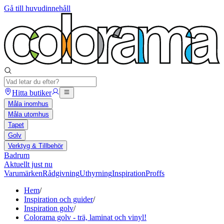
Gå till huvudinnehåll
Hitta butiker
Måla inomhus
Måla utomhus
Tapet
Golv
Verktyg & Tillbehör
Badrum
Aktuellt just nu
Varumärken
Rådgivning
Uthyrning
Inspiration
Proffs
Hem
/
Inspiration och guider
/
Inspiration golv
/
Colorama golv - trä, laminat och vinyl!