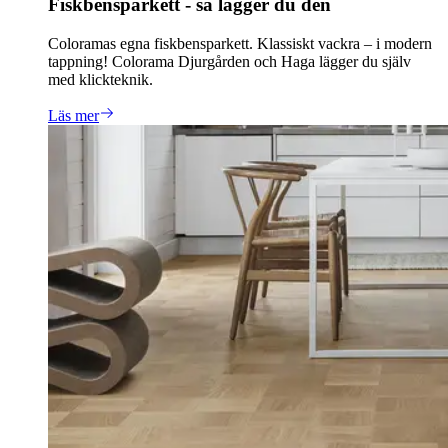
Fiskbensparkett - så lägger du den
Coloramas egna fiskbensparkett. Klassiskt vackra – i modern
tappning! Colorama Djurgården och Haga lägger du själv
med klickteknik.
Läs mer