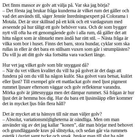
Det finns massor av golv att välja på. Var ska jag börja?
– Det första jag brukar fråga kunderna är vilket rum det gäller och
vad det används till, säger Jennie Inredningsexpert på Colorama i
Motala. Det är stor skillnad på ett kök och ett vardagsrum med
avseende på hur tåligt ett golv behöver vara. Och de som bygger
nytt vill ofta ha ett genomgående golv i alla rum, då gäller det att
hitta något som är slitstarkt men ändå har rätt stil. – Nästa fråga är
vilka som bor i huset. Finns det barn, stora hundar, cyklar som ska
rullas in eller är det bara en stillsam vuxen som går i strumplästen?
Du vill ju att ditt golv ska fortsätta vara vackert länge.
Hur vet jag vilket golv som blir snyggast då?
– När du vet vilken kvalitet du vill ha på golvet är det dags att
fundera på om du vill ha någon kulör. Ska golvet vara betsat, kulört
eller ljust? Till exempel gör ett mattlackat golv med ljust pigment
rummet ljusare eftersom väggar och golv reflekterar varandra.
Mörka golv är jättesnygga men det dämpar rummet. Så frågan är hur
ljust det är hemma hos dig. Har du bara ett ljusinsläpp eller kommer
det in mycket ljus från flera håll?
Det är mycket att ta hänsyn till när man väljer golv?
– Absolut, variationsmöjligheterna är oändliga. Men om man
använder sig av det jag kallar ”konen”, där man börjar med behovet
och grundläggande krav på slitstyrka, och sedan går via rummets
estetik i övrigt samt tycke och smak, brukar man till slut ha nått