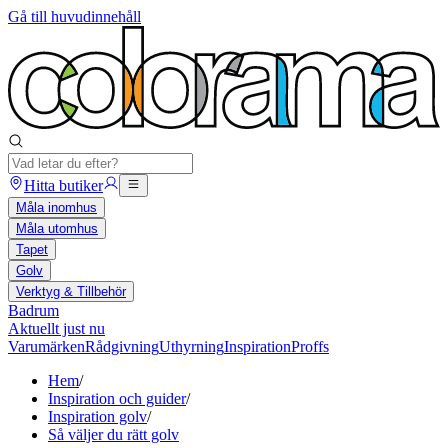
Gå till huvudinnehåll
Hitta butiker
Måla inomhus
Måla utomhus
Tapet
Golv
Verktyg & Tillbehör
Badrum
Aktuellt just nu
Varumärken
Rådgivning
Uthyrning
Inspiration
Proffs
Hem
/
Inspiration och guider
/
Inspiration golv
/
Så väljer du rätt golv