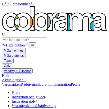
Gå till huvudinnehåll
Hitta butiker
Måla inomhus
Måla utomhus
Tapet
Golv
Verktyg & Tillbehör
Badrum
Aktuellt just nu
Varumärken
Rådgivning
Uthyrning
Inspiration
Proffs
Hem
/
Inspiration och guider
/
Inspiration golv
/
Vita trägolv med hårdvaxolja