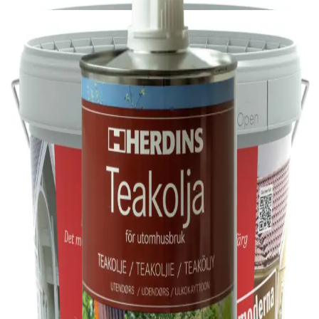
YTSKYDD REDO 5L
JAPE
YTSKYDD REDO 1L
Herdins
AKTIVATOR TILL JÄRNVITRIOL
BIOKLEEN
YTFÖRSEGLING BIOKLEEN 2,5L
Herdins
JÄRNVITRIOL MED SILVERBETS
HERDINS
TJÄROLJA FALURÖD
FALU VAPEN