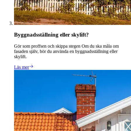
Byggnadsställning eller skylift?​​​​‌ ‍ ​‍​‍‌‍ ‌ ​‍‌‍‍‌‌‍‌ ‌‍‍‌‌‍ ‍​‍​‍​ ‍‍​‍​‍‌ ​ ‌‍​‌‌‍ ‍‌‍‍‌‌ ‌​‌ ‍‌​‍ ‍‌‍‍‌‌‍ ​‍​‍​‍ ​​‍​‍‌‍‍​‌ ​‍‌‍‌‌‌‍‌‍​‍​‍​ ‍‍​‍​‍‌‍‍​‌ ‌​‌ ‌​‌ ​​‌ ​ ​ ‍‍​‍ ​‍ ‌ ‌ ‌ ‌ ‌ ‌ ​‍ ‍‌‍​ ‌‍ ‌‍ ​‌‍ ‌ ​‍‌‍​‌‌‍ ‌‌‍​‌​‍ ‍‌ ​ ‌‍‌‌​‍ ‌ ​ ‌ ‌​‌ ‌‌‌‍‌​‌‍‍‌‌‍ ​‍ ‌‍‍‌‌‍ ‍‌ ‌​‌‍‌‌‌‍ ‍‌ ‌​​‍ ‌‍‌‌‌‍‌​‌‍‍‌‌ ‌​​‍ ‌‍ ‌‌‍ ‌‍‌​‌‍‌‌​ ‌‌ ​​‌ ​‍‌‍‌‌‌ ​ ‌‍‌‌‌‍ ‍‌ ‌​‌‍​‌‌ ‌​‌‍‍‌‌‍ ‌‍ ‍​ ‍ ‌‍‍‌‌‍‌​​ ‌‌‍‌‍​ ​‌‌‍​‌‌‍​‌​ ‌‍‌‍‌‍​ ‌​​ ​‍​‍ ‌‌‍‌‍​ ​‍‌‍​ ​ ‌ ​‍ ‌​ ‌​​ ‍​​ ‍‌‌‍​‌​‍ ‌‌‍​‍‌‍​ ​ ​‌‌‍‌‍​‍ ‌​ ​‍​ ​​‌‍‌‍​ ‍​​ ​‍‌‍​‌​ ‌‌​ ‍‌​ ‌‍​ ‌​​ ​‍​ ​‌​ ‍ ‌ ‌​‌ ‍‌‌ ​​‌‍‌‌​ ‌‌‍​ ‌‍ ‌‍ ‍‌ ‌​‌‍‌‌‌‍ ‍‌ ‌​‌‌​​‌‍​‌‌‍‌ ‌‍‌‌​ ‍ ‌ ​​‌‍​‌‌ ‌​‌‍‍​​ ‌‌‍‍​‌‍‌‌‌‍​‌‌‍‌​‌‍‍‌‌‍ ‍‌‍‌ ​‍ ‍‌‍‍​‌‍‌‌‌‍​‌‌‍‌​‌‍‍‌‌‍ ‍‌‍‌ ​ ‌‍​‍‌‍​‌‌ ​ ‌‍‌‌‌‌‌‌‌ ​‍‌‍ ​​ ‌‌‍‍​‌ ‌​‌ ‌​‌ ​​‌ ​ ​‍‌‌​ ​ ‌​​‌​‍‌‌​ ​‍‌​‌‍​‍‌‌​ ​‍‌​‌‍‌ ‌ ‌ ‌ ‌ ‌ ​‍ ‍‌‍​ ‌‍ ‌‍ ​‌‍ ‌ ​‍‌‍​‌‌‍ ‌‌‍​‌​‍ ‍‌ ​ ‌‍‌‌​‍‌‌​ ​‍‌​‌‍‌ ​ ‌ ‌​‌ ‌‌‌‍‌​‌‍‍‌‌‍ ​‍‌‍‌‍‍‌‌‍‌​​ ‌‌‍‌‍​ ​‌‌‍​‌‌‍​‌​ ‌‍‌‍‌‍​ ‌​​ ​‍​‍ ‌‌‍‌‍​ ​‍‌‍​ ​ ‌ ​‍ ‌​ ‌​​ ‍​​ ‍‌‌‍​‌​‍ ‌‌‍​‍‌‍​ ​ ​‌‌‍‌‍​‍ ‌​ ​‍​ ​​‌‍‌‍​ ‍​​ ​‍‌‍​‌​ ‌‌​ ‍‌​ ‌‍​ ‌​​ ​‍​ ​‌​‍‌‍‌ ‌​‌ ‍‌‌ ​​‌‍‌‌​ ‌‌‍​ ‌‍ ‌‍ ‍‌ ‌​‌‍‌‌‌‍ ‍‌ ‌​‌‌​​‌‍​‌‌‍‌ ‌‍‌‌​‍‌‍‌ ​​‌‍​‌‌ ‌​‌‍‍​​ ‌‌‍‍​‌‍‌‌‌‍​‌‌‍‌​‌‍‍‌‌‍ ‍‌‍‌ ​‍ ‍‌‍‍​‌‍‌‌‌‍​‌‌‍‌​‌‍‍‌‌‍ ‍‌‍‌ ​‍​‍‌ ‌
Gör som proffsen och skippa stegen Om du ska måla om
fasaden själv, bör du använda en byggnadsställning eller
skylift.
Läs mer