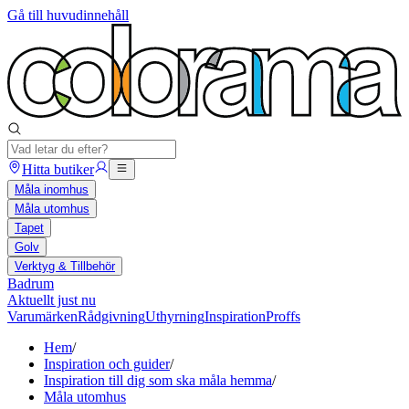
Gå till huvudinnehåll
Hitta butiker
Måla inomhus
Måla utomhus
Tapet
Golv
Verktyg & Tillbehör
Badrum
Aktuellt just nu
Varumärken
Rådgivning
Uthyrning
Inspiration
Proffs
Hem
/
Inspiration och guider
/
Inspiration till dig som ska måla hemma
/
Måla utomhus