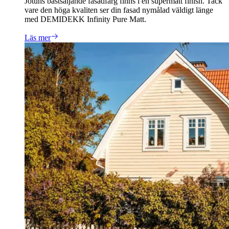
Jotuns bästsäljande fasadfärg finns i en supermatt finish. Tack
vare den höga kvaliten ser din fasad nymålad väldigt länge
med DEMIDEKK Infinity Pure Matt.
Läs mer