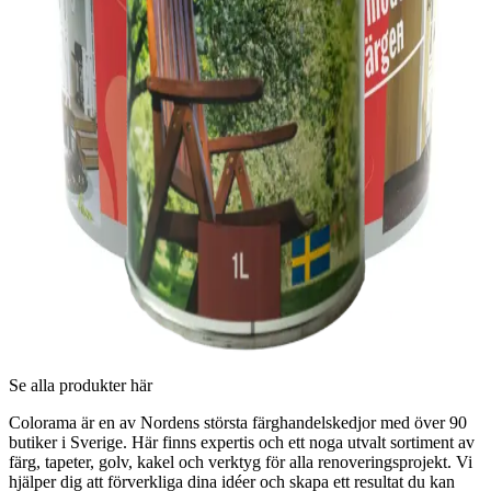
FASADFÄRG FALU VAPEN FALUVIT 4L
FALU VAPEN
FASADFÄRG FALU VAPEN FÄRG VARMGRÅ S
6502-Y20R 10L
FALU VAPEN
FASADFÄRG FALU VAPEN FÄRG ANTRACIT-Y
NCS S 7502-Y 10L
HERDINS
TEAKOLJA UTOMHUS 1L
Se alla produkter här
Colorama är en av Nordens största färghandelskedjor med över 90
butiker i Sverige. Här finns expertis och ett noga utvalt sortiment av
färg, tapeter, golv, kakel och verktyg för alla renoveringsprojekt. Vi
hjälper dig att förverkliga dina idéer och skapa ett resultat du kan