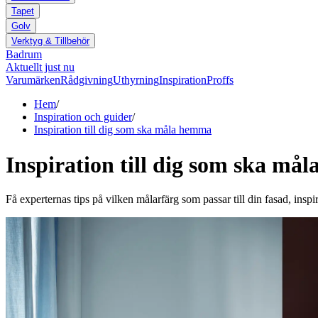
Tapet
Golv
Verktyg & Tillbehör
Badrum
Aktuellt just nu
Varumärken
Rådgivning
Uthyrning
Inspiration
Proffs
Hem
/
Inspiration och guider
/
Inspiration till dig som ska måla hemma
Inspiration till dig som ska må
Få experternas tips på vilken målarfärg som passar till din fasad, inspir