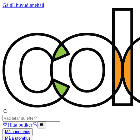
Gå till huvudinnehåll
Hitta butiker
Måla inomhus
Måla utomhus