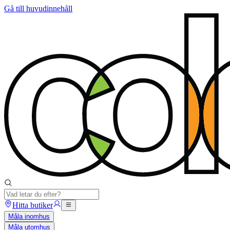
Gå till huvudinnehåll
Hitta butiker
Måla inomhus
Måla utomhus