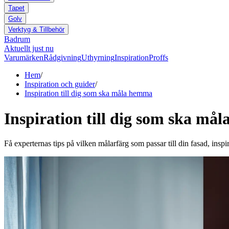
Tapet
Golv
Verktyg & Tillbehör
Badrum
Aktuellt just nu
Varumärken
Rådgivning
Uthyrning
Inspiration
Proffs
Hem
/
Inspiration och guider
/
Inspiration till dig som ska måla hemma
Inspiration till dig som ska må
Få experternas tips på vilken målarfärg som passar till din fasad, inspir