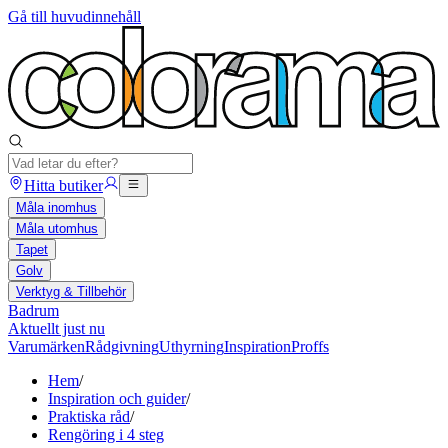
Gå till huvudinnehåll
Hitta butiker
Måla inomhus
Måla utomhus
Tapet
Golv
Verktyg & Tillbehör
Badrum
Aktuellt just nu
Varumärken
Rådgivning
Uthyrning
Inspiration
Proffs
Hem
/
Inspiration och guider
/
Praktiska råd
/
Rengöring i 4 steg