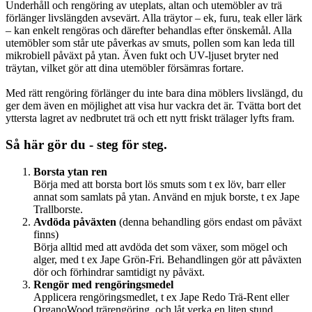
Underhåll och rengöring av uteplats, altan och utemöbler av trä
förlänger livslängden avsevärt. Alla träytor – ek, furu, teak eller lärk
– kan enkelt rengöras och därefter behandlas efter önskemål. Alla
utemöbler som står ute påverkas av smuts, pollen som kan leda till
mikrobiell påväxt på ytan. Även fukt och UV-ljuset bryter ned
träytan, vilket gör att dina utemöbler försämras fortare.
Med rätt rengöring förlänger du inte bara dina möblers livslängd, du
ger dem även en möjlighet att visa hur vackra det är. Tvätta bort det
yttersta lagret av nedbrutet trä och ett nytt friskt trälager lyfts fram.
Så här gör du - steg för steg.
Borsta ytan ren
Börja med att borsta bort lös smuts som t ex löv, barr eller
annat som samlats på ytan. Använd en mjuk borste, t ex Jape
Trallborste.
Avdöda påväxten
(denna behandling görs endast om påväxt
finns)
Börja alltid med att avdöda det som växer, som mögel och
alger, med t ex Jape Grön-Fri. Behandlingen gör att påväxten
dör och förhindrar samtidigt ny påväxt.
Rengör med rengöringsmedel
Applicera rengöringsmedlet, t ex Jape Redo Trä-Rent eller
OrganoWood trärengöring, och låt verka en liten stund.