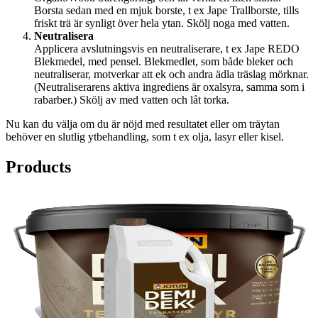
Borsta sedan med en mjuk borste, t ex Jape Trallborste, tills
friskt trä är synligt över hela ytan. Skölj noga med vatten.
Neutralisera
Applicera avslutningsvis en neutraliserare, t ex Jape REDO
Blekmedel, med pensel. Blekmedlet, som både bleker och
neutraliserar, motverkar att ek och andra ädla träslag mörknar.
(Neutraliserarens aktiva ingrediens är oxalsyra, samma som i
rabarber.) Skölj av med vatten och låt torka.
Nu kan du välja om du är nöjd med resultatet eller om träytan
behöver en slutlig ytbehandling, som t ex olja, lasyr eller kisel.
Products
MÄSTER
Vinklad Träoljepensel
2.7
9.0
JOTUN
Demidekk Terrasslasyr