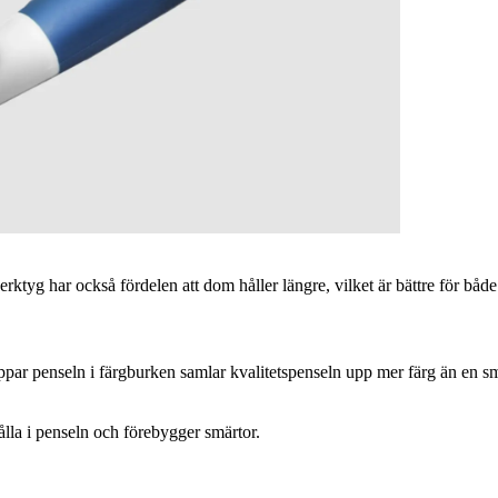
ktyg har också fördelen att dom håller längre, vilket är bättre för både e
oppar penseln i färgburken samlar kvalitetspenseln upp mer färg än en s
ålla i penseln och förebygger smärtor.