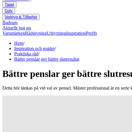
Tapet
Golv
Verktyg & Tillbehör
Badrum
Aktuellt just nu
Varumärken
Rådgivning
Uthyrning
Inspiration
Proffs
Hem
/
Inspiration och guider
/
Praktiska råd
/
Bättre penslar ger bättre slutresultat
Bättre penslar ger bättre slutres
Detta bör tänkas på vid val av pensel. Mäster professional är en serie