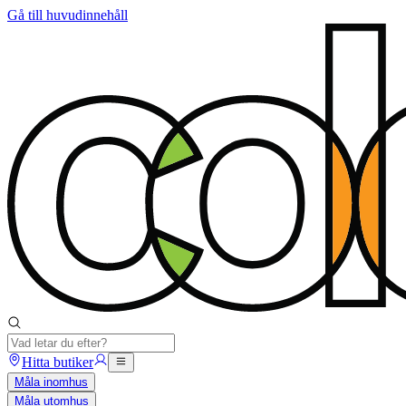
Gå till huvudinnehåll
Hitta butiker
Måla inomhus
Måla utomhus