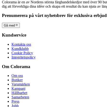
Colorama är en av Nordens största färghandelskedjor med över 90 butike
dig att förverkliga dina idéer och skapa ett resultat du kan njuta av lä
Prenumerera på vårt nyhetsbrev för exklusiva erbju
Gå med
Kundservice
Kontakta oss
Kundklubb
Cookie Policy
Integritetspolicy
Om Colorama
Om oss
Butiker
Varumärken
Kampanj
Hållbarhet
Samarbeten
Press
Jobb