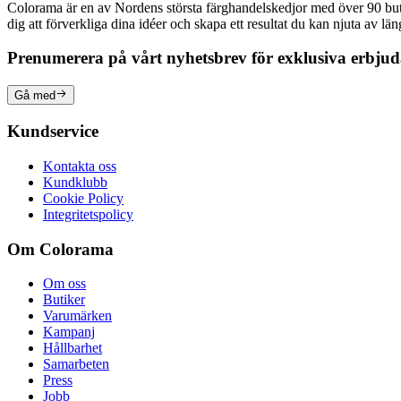
Colorama är en av Nordens största färghandelskedjor med över 90 butike
dig att förverkliga dina idéer och skapa ett resultat du kan njuta av lä
Prenumerera på vårt nyhetsbrev för exklusiva erbju
Gå med
Kundservice
Kontakta oss
Kundklubb
Cookie Policy
Integritetspolicy
Om Colorama
Om oss
Butiker
Varumärken
Kampanj
Hållbarhet
Samarbeten
Press
Jobb