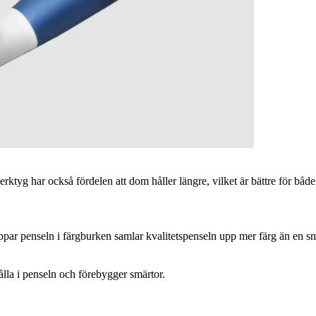
ktyg har också fördelen att dom håller längre, vilket är bättre för både e
oppar penseln i färgburken samlar kvalitetspenseln upp mer färg än en s
ålla i penseln och förebygger smärtor.