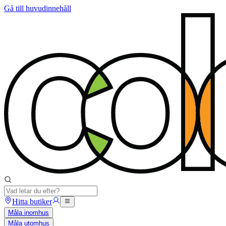
Gå till huvudinnehåll
Hitta butiker
Måla inomhus
Måla utomhus