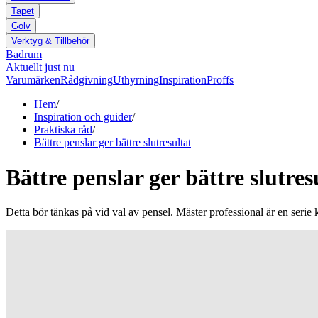
Tapet
Golv
Verktyg & Tillbehör
Badrum
Aktuellt just nu
Varumärken
Rådgivning
Uthyrning
Inspiration
Proffs
Hem
/
Inspiration och guider
/
Praktiska råd
/
Bättre penslar ger bättre slutresultat
Bättre penslar ger bättre slutres
Detta bör tänkas på vid val av pensel. Mäster professional är en serie