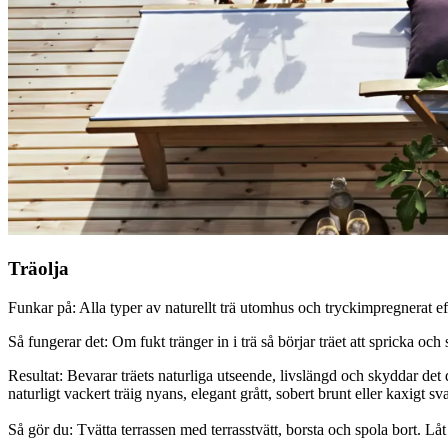
Träolja
Funkar på: Alla typer av naturellt trä utomhus och tryckimpregnerat efte
Så fungerar det: Om fukt tränger in i trä så börjar träet att spricka och
Resultat: Bevarar träets naturliga utseende, livslängd och skyddar det 
naturligt vackert träig nyans, elegant grått, sobert brunt eller kaxigt sva
Så gör du: Tvätta terrassen med terrasstvätt, borsta och spola bort. Lå