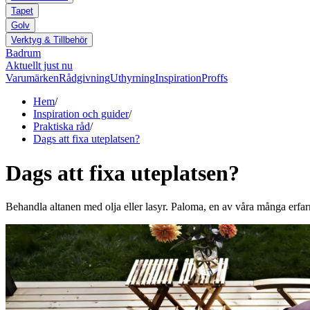
Tapet
Golv
Verktyg & Tillbehör
Badrum
Aktuellt just nu
Varumärken
Rådgivning
Uthyrning
Inspiration
Proffs
Hem
/
Inspiration och guider
/
Praktiska råd
/
Dags att fixa uteplatsen?
Dags att fixa uteplatsen?
Behandla altanen med olja eller lasyr. Paloma, en av våra många erfar