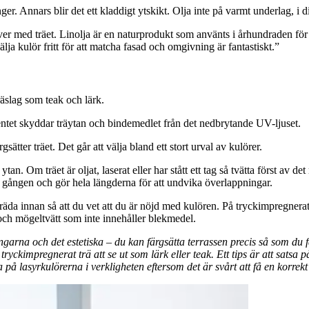
nger. Annars blir det ett kladdigt ytskikt. Olja inte på varmt underlag, i d
ver med träet. Linolja är en naturprodukt som använts i århundraden för a
lja kulör fritt för att matcha fasad och omgivning är fantastiskt.”
räslag som teak och lärk.
entet skyddar träytan och bindemedlet från det nedbrytande UV-ljuset.
ätter träet. Det går att välja bland ett stort urval av kulörer.
an. Om träet är oljat, laserat eller har stått ett tag så tvätta först av de
åt gången och gör hela längderna för att undvika överlappningar.
äda innan så att du vet att du är nöjd med kulören. På tryckimpregnerat t
- och mögeltvätt som inte innehåller blekmedel.
garna och det estetiska – du kan färgsätta terrassen precis så som du 
tryckimpregnerat trä att se ut som lärk eller teak. Ett tips är att sat
itta på lasyrkulörerna i verkligheten eftersom det är svårt att få en kor