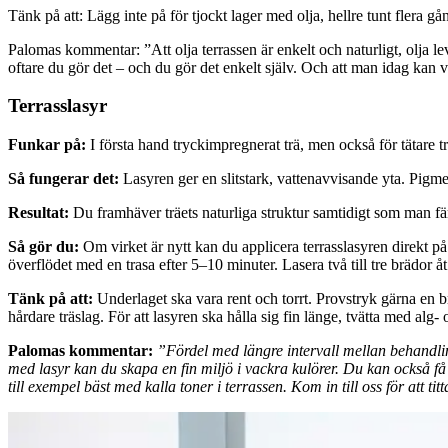
Tänk på att: Lägg inte på för tjockt lager med olja, hellre tunt flera gå
Palomas kommentar: ”Att olja terrassen är enkelt och naturligt, olja le
oftare du gör det – och du gör det enkelt själv. Och att man idag kan vä
Terrasslasyr
Funkar på:
I första hand tryckimpregnerat trä, men också för tätare t
Så fungerar det:
Lasyren ger en slitstark, vattenavvisande yta. Pigm
Resultat:
Du framhäver träets naturliga struktur samtidigt som man färgs
Så gör du:
Om virket är nytt kan du applicera terrasslasyren direkt på yt
överflödet med en trasa efter 5–10 minuter. Lasera två till tre brädor 
Tänk på att:
Underlaget ska vara rent och torrt. Provstryk gärna en br
hårdare träslag. För att lasyren ska hålla sig fin länge, tvätta med alg
Palomas kommentar:
”Fördel med längre intervall mellan behandlin
med lasyr kan du skapa en fin miljö i vackra kulörer. Du kan också få 
till exempel bäst med kalla toner i terrassen. Kom in till oss för att t