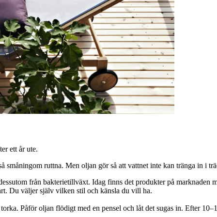
r ett år ute.
 så småningom ruttna. Men oljan gör så att vattnet inte kan tränga in i träe
dessutom från bakterietillväxt. Idag finns det produkter på marknaden med
rt. Du väljer själv vilken stil och känsla du vill ha.
t torka. Påför oljan flödigt med en pensel och låt det sugas in. Efter 10–