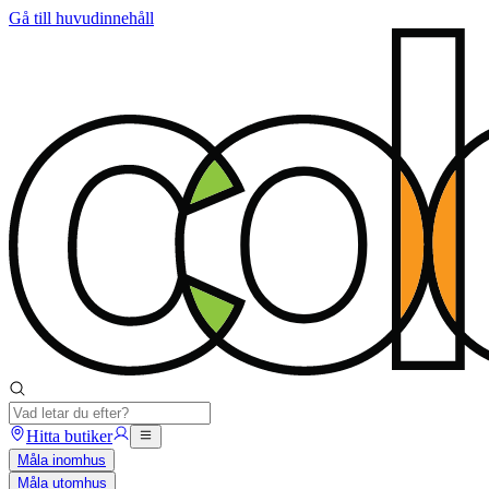
Gå till huvudinnehåll
Hitta butiker
Måla inomhus
Måla utomhus