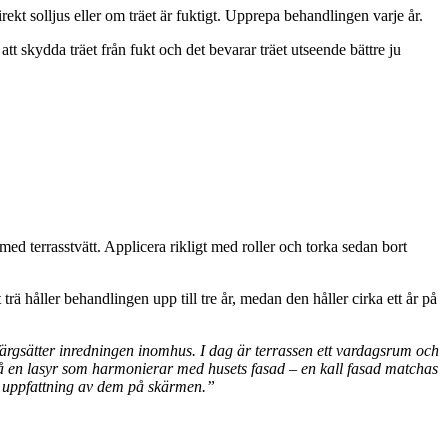
irekt solljus eller om träet är fuktigt. Upprepa behandlingen varje år.
tt skydda träet från fukt och det bevarar träet utseende bättre ju
t med terrasstvätt. Applicera rikligt med roller och torka sedan bort
rä håller behandlingen upp till tre år, medan den håller cirka ett år på
färgsätter inredningen inomhus. I dag är terrassen ett vardagsrum och
sa på en lasyr som harmonierar med husets fasad – en kall fasad matchas
rekt uppfattning av dem på skärmen.”