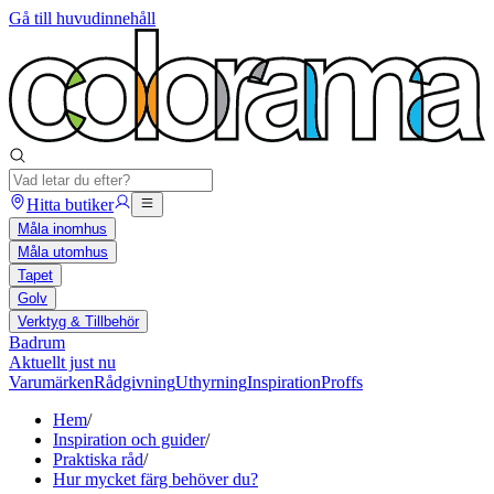
Gå till huvudinnehåll
Hitta butiker
Måla inomhus
Måla utomhus
Tapet
Golv
Verktyg & Tillbehör
Badrum
Aktuellt just nu
Varumärken
Rådgivning
Uthyrning
Inspiration
Proffs
Hem
/
Inspiration och guider
/
Praktiska råd
/
Hur mycket färg behöver du?