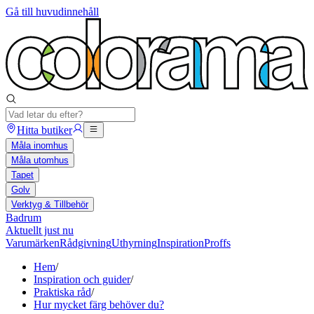
Gå till huvudinnehåll
Hitta butiker
Måla inomhus
Måla utomhus
Tapet
Golv
Verktyg & Tillbehör
Badrum
Aktuellt just nu
Varumärken
Rådgivning
Uthyrning
Inspiration
Proffs
Hem
/
Inspiration och guider
/
Praktiska råd
/
Hur mycket färg behöver du?