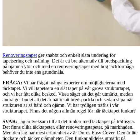
Renoveringstapet
ger snabbt och enkelt släta underlag för
tapetsering och målning. Det är ett bra alternativ till bredspackling
på ojämna ytor och med en renoveringstapet med hög täckförmåga
behöver du inte ens grundmåla.
FRÅGA:
Vi har frågat många experter om möjligheterna med
täcktapet. Vi vill tapetsera en slät tapet på vår grova strukturtapet,
och vi har fått olika besked. Vissa säger att det går utmärkt, medan
andra ger budet att det är bättre att bredspackla och sedan slipa när
strukturen är så hård och ojämn. Vi har tydligen träflis i vår
strukturtapet. Finns det någon allmän regel för när täcktapet funkar?
SVAR:
Jag är tveksam till att det funkar med täcktapet på träflisyta.
Det finns olika täcktapeter, eller renoveringstapeter, på marknaden.
Men den jag har mest erfarenhet av är Duros Easy Cover. Den är lite
tjockare och täcker ojämnheter. Den funkar alldeles utmärkt på