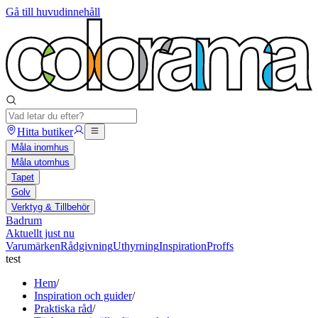
Gå till huvudinnehåll
Hitta butiker
Måla inomhus
Måla utomhus
Tapet
Golv
Verktyg & Tillbehör
Badrum
Aktuellt just nu
Varumärken
Rådgivning
Uthyrning
Inspiration
Proffs
test
Hem
/
Inspiration och guider
/
Praktiska råd
/