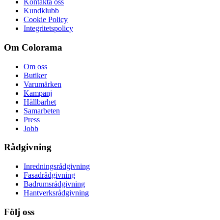
Kontakta oss
Kundklubb
Cookie Policy
Integritetspolicy
Om Colorama
Om oss
Butiker
Varumärken
Kampanj
Hållbarhet
Samarbeten
Press
Jobb
Rådgivning
Inredningsrådgivning
Fasadrådgivning
Badrumsrådgivning
Hantverksrådgivning
Följ oss