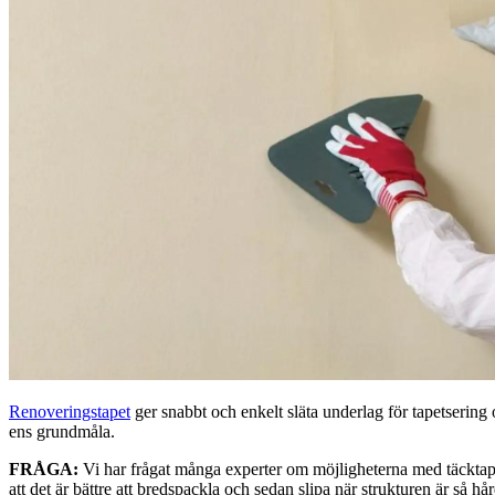
Renoveringstapet
ger snabbt och enkelt släta underlag för tapetsering
ens grundmåla.
FRÅGA:
Vi har frågat många experter om möjligheterna med täcktapet. 
att det är bättre att bredspackla och sedan slipa när strukturen är så hå