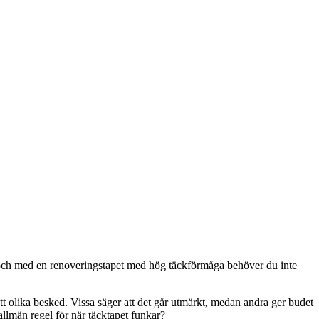
or och med en renoveringstapet med hög täckförmåga behöver du inte
ått olika besked. Vissa säger att det går utmärkt, medan andra ger budet
 allmän regel för när täcktapet funkar?