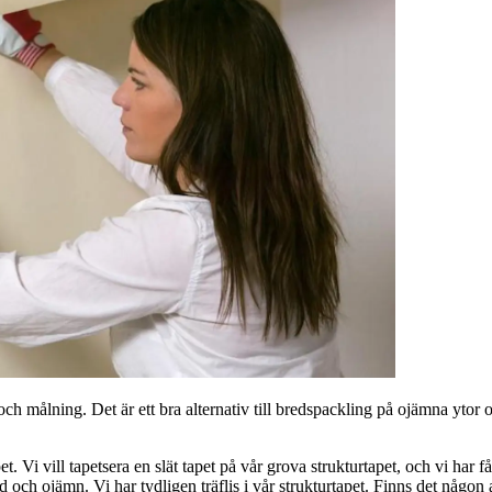
 och målning. Det är ett bra alternativ till bredspackling på ojämna yt
Vi vill tapetsera en slät tapet på vår grova strukturtapet, och vi har f
rd och ojämn. Vi har tydligen träflis i vår strukturtapet. Finns det någon