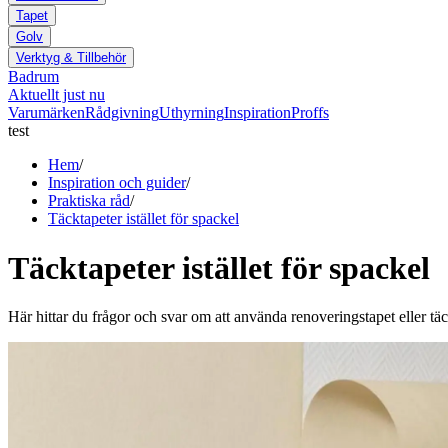
Tapet
Golv
Verktyg & Tillbehör
Badrum
Aktuellt just nu
Varumärken
Rådgivning
Uthyrning
Inspiration
Proffs
test
Hem
/
Inspiration och guider
/
Praktiska råd
/
Täcktapeter istället för spackel
Täcktapeter istället för spackel
Här hittar du frågor och svar om att använda renoveringstapet eller tä