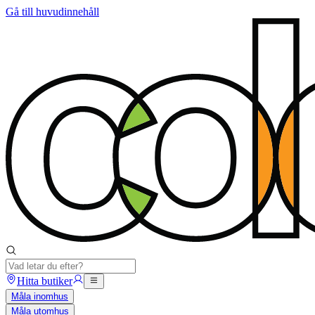
Gå till huvudinnehåll
Hitta butiker
Måla inomhus
Måla utomhus