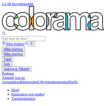
Gå till huvudinnehåll
Hitta butiker
Måla inomhus
Måla utomhus
Tapet
Golv
Verktyg & Tillbehör
Badrum
Aktuellt just nu
Varumärken
Rådgivning
Uthyrning
Inspiration
Proffs
Hem
/
Inspiration och guider
/
Tapetinspiration