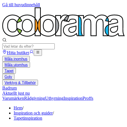
Gå till huvudinnehåll
Hitta butiker
Måla inomhus
Måla utomhus
Tapet
Golv
Verktyg & Tillbehör
Badrum
Aktuellt just nu
Varumärken
Rådgivning
Uthyrning
Inspiration
Proffs
Hem
/
Inspiration och guider
/
Tapetinspiration