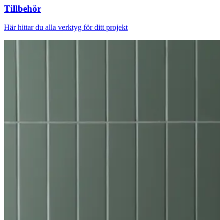
Tillbehör
Här hittar du alla verktyg för ditt projekt