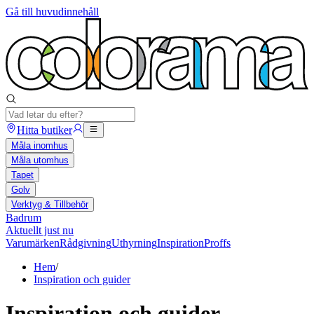
Gå till huvudinnehåll
Hitta butiker
Måla inomhus
Måla utomhus
Tapet
Golv
Verktyg & Tillbehör
Badrum
Aktuellt just nu
Varumärken
Rådgivning
Uthyrning
Inspiration
Proffs
Hem
/
Inspiration och guider
Inspiration och guider