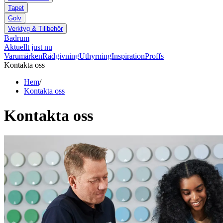
Tapet
Golv
Verktyg & Tillbehör
Badrum
Aktuellt just nu
Varumärken
Rådgivning
Uthyrning
Inspiration
Proffs
Kontakta oss
Hem
/
Kontakta oss
Kontakta oss