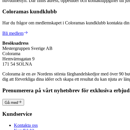
huvudmenyn. Där finns adress, öppettider och kontaktuppgifter till jus
Coloramas kundklubb
Har du frågor om medlemskapet i Coloramas kundklubb kontakta din n
Bli medlem
Besöksadress
Mestergruppen Sverige AB
Colorama
Hemvärnsgatan 9
171 54 SOLNA
Colorama är en av Nordens största färghandelskedjor med över 90 butike
dig att förverkliga dina idéer och skapa ett resultat du kan njuta av lä
Prenumerera på vårt nyhetsbrev för exklusiva erbju
Gå med
Kundservice
Kontakta oss