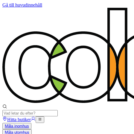
Gå till huvudinnehåll
Hitta butiker
Måla inomhus
Måla utomhus