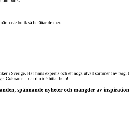
t din butik.
ärmaste butik så berättar de mer.
r i Sverige. Här finns expertis och ett noga utvalt sortiment av färg, ta
nge. Colorama – där din idé hittar hem!
danden, spännande nyheter och mängder av inspiration