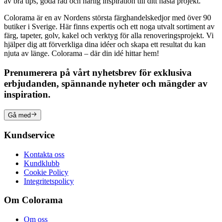
av bra tips, goda råd och härlig inspiration till ditt nästa projekt.
Colorama är en av Nordens största färghandelskedjor med över 90
butiker i Sverige. Här finns expertis och ett noga utvalt sortiment av
färg, tapeter, golv, kakel och verktyg för alla renoveringsprojekt. Vi
hjälper dig att förverkliga dina idéer och skapa ett resultat du kan
njuta av länge. Colorama – där din idé hittar hem!
Prenumerera på vårt nyhetsbrev för exklusiva
erbjudanden, spännande nyheter och mängder av
inspiration.
Gå med
Kundservice
Kontakta oss
Kundklubb
Cookie Policy
Integritetspolicy
Om Colorama
Om oss