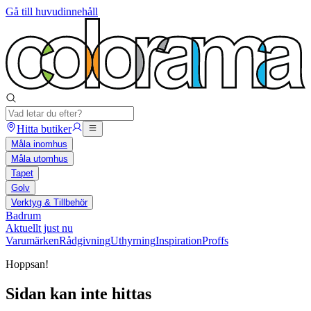
Gå till huvudinnehåll
Hitta butiker
Måla inomhus
Måla utomhus
Tapet
Golv
Verktyg & Tillbehör
Badrum
Aktuellt just nu
Varumärken
Rådgivning
Uthyrning
Inspiration
Proffs
Hoppsan!
Sidan kan inte hittas