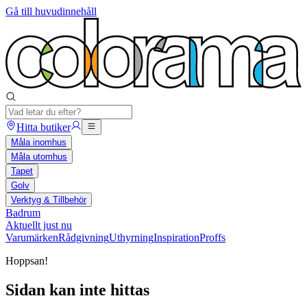
Gå till huvudinnehåll
Hitta butiker
Måla inomhus
Måla utomhus
Tapet
Golv
Verktyg & Tillbehör
Badrum
Aktuellt just nu
Varumärken
Rådgivning
Uthyrning
Inspiration
Proffs
Hoppsan!
Sidan kan inte hittas