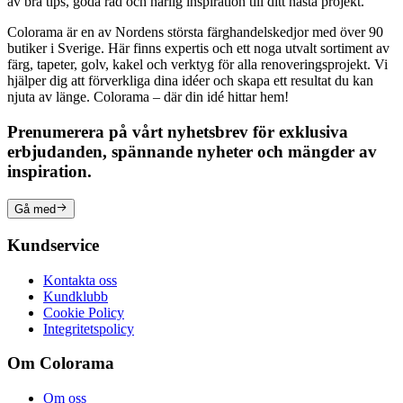
av bra tips, goda råd och härlig inspiration till ditt nästa projekt.
Colorama är en av Nordens största färghandelskedjor med över 90
butiker i Sverige. Här finns expertis och ett noga utvalt sortiment av
färg, tapeter, golv, kakel och verktyg för alla renoveringsprojekt. Vi
hjälper dig att förverkliga dina idéer och skapa ett resultat du kan
njuta av länge. Colorama – där din idé hittar hem!
Prenumerera på vårt nyhetsbrev för exklusiva
erbjudanden, spännande nyheter och mängder av
inspiration.
Gå med
Kundservice
Kontakta oss
Kundklubb
Cookie Policy
Integritetspolicy
Om Colorama
Om oss