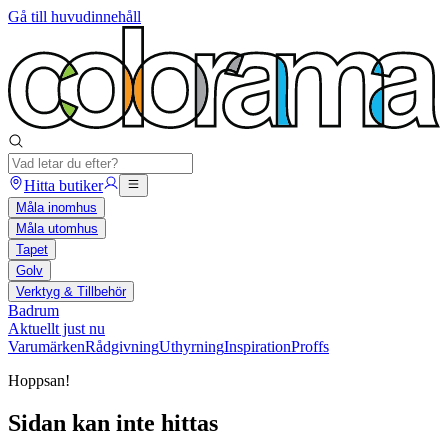
Gå till huvudinnehåll
Hitta butiker
Måla inomhus
Måla utomhus
Tapet
Golv
Verktyg & Tillbehör
Badrum
Aktuellt just nu
Varumärken
Rådgivning
Uthyrning
Inspiration
Proffs
Hoppsan!
Sidan kan inte hittas