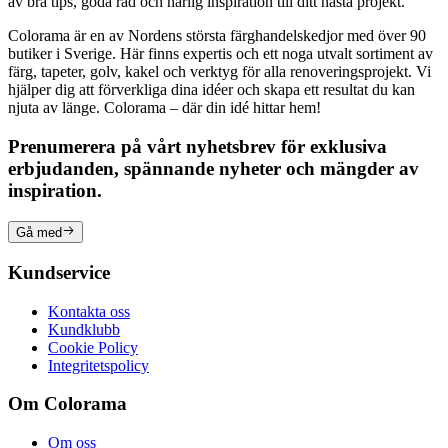
av bra tips, goda råd och härlig inspiration till ditt nästa projekt.
Colorama är en av Nordens största färghandelskedjor med över 90
butiker i Sverige. Här finns expertis och ett noga utvalt sortiment av
färg, tapeter, golv, kakel och verktyg för alla renoveringsprojekt. Vi
hjälper dig att förverkliga dina idéer och skapa ett resultat du kan
njuta av länge. Colorama – där din idé hittar hem!
Prenumerera på vårt nyhetsbrev för exklusiva
erbjudanden, spännande nyheter och mängder av
inspiration.
Gå med
Kundservice
Kontakta oss
Kundklubb
Cookie Policy
Integritetspolicy
Om Colorama
Om oss