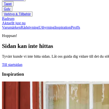
Tapet
Golv
Verktyg & Tillbehör
Badrum
Aktuellt just nu
Varumärken
Rådgivning
Uthyrning
Inspiration
Proffs
Hoppsan!
Sidan kan inte hittas
Tyvärr kunde vi inte hitta sidan. Låt oss guida dig vidare till det du sö
Till startsidan
Inspiration