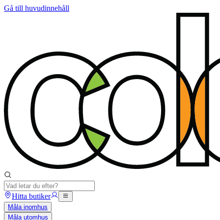
Gå till huvudinnehåll
Hitta butiker
Måla inomhus
Måla utomhus