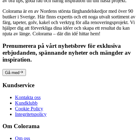
av bra tips, goda råd och härlig inspiration till ditt nästa projekt.
Colorama är en av Nordens största färghandelskedjor med över 90
butiker i Sverige. Här finns expertis och ett noga utvalt sortiment av
färg, tapeter, golv, kakel och verktyg för alla renoveringsprojekt. Vi
hjälper dig att förverkliga dina idéer och skapa ett resultat du kan
njuta av länge. Colorama – där din idé hittar hem!
Prenumerera på vårt nyhetsbrev för exklusiva
erbjudanden, spännande nyheter och mängder av
inspiration.
Gå med
Kundservice
Kontakta oss
Kundklubb
Cookie Policy
Integritetspolicy
Om Colorama
Om oss