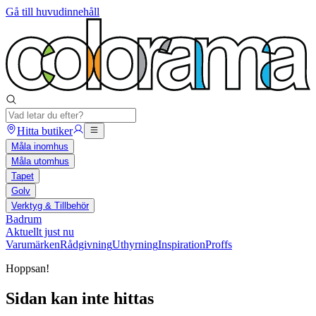
Gå till huvudinnehåll
Hitta butiker
Måla inomhus
Måla utomhus
Tapet
Golv
Verktyg & Tillbehör
Badrum
Aktuellt just nu
Varumärken
Rådgivning
Uthyrning
Inspiration
Proffs
Hoppsan!
Sidan kan inte hittas