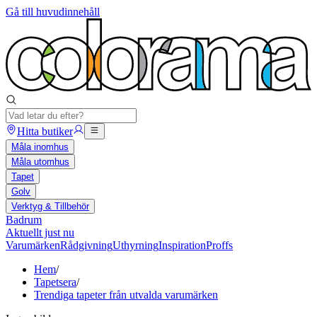
Gå till huvudinnehåll
Hitta butiker
Måla inomhus
Måla utomhus
Tapet
Golv
Verktyg & Tillbehör
Badrum
Aktuellt just nu
Varumärken
Rådgivning
Uthyrning
Inspiration
Proffs
Hem
/
Tapetsera
/
Trendiga tapeter från utvalda varumärken