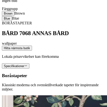
Ingen bild
Färggrupp
Brown
Brown
Blue
Blue
BORÅSTAPETER
BÅRD 7068 ANNAS BÅRD
wallpaper
Hitta närmsta butik
Lokala prisavvikelser kan förekomma
Specifikationer
Boråstapeter
Klassiskt moderna och svensktillverkade tapeter för inspirerande
miljöer.