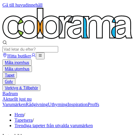
Gå till huvudinnehåll
Hitta butiker
Måla inomhus
Måla utomhus
Tapet
Golv
Verktyg & Tillbehör
Badrum
Aktuellt just nu
Varumärken
Rådgivning
Uthyrning
Inspiration
Proffs
Hem
/
Tapetsera
/
Trendiga tapeter från utvalda varumärken