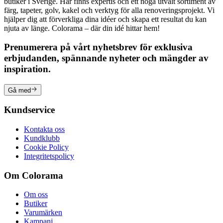
butiker i Sverige. Här finns expertis och ett noga utvalt sortiment av
färg, tapeter, golv, kakel och verktyg för alla renoveringsprojekt. Vi
hjälper dig att förverkliga dina idéer och skapa ett resultat du kan
njuta av länge. Colorama – där din idé hittar hem!
Prenumerera på vårt nyhetsbrev för exklusiva
erbjudanden, spännande nyheter och mängder av
inspiration.
Gå med
Kundservice
Kontakta oss
Kundklubb
Cookie Policy
Integritetspolicy
Om Colorama
Om oss
Butiker
Varumärken
Kampanj